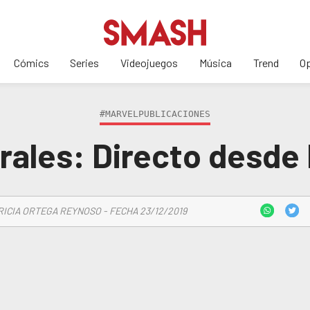
Cómics
Series
Videojuegos
Música
Trend
Op
#MARVELPUBLICACIONES
rales: Directo desde
RICIA ORTEGA REYNOSO - FECHA 23/12/2019