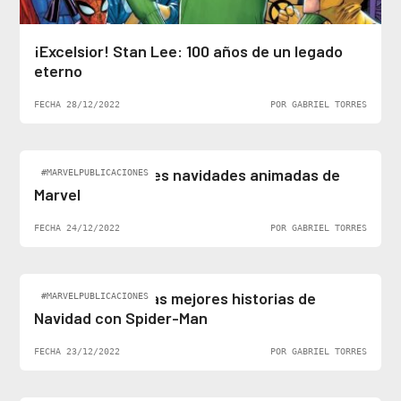
¡Excelsior! Stan Lee: 100 años de un legado
eterno
FECHA 28/12/2022
POR GABRIEL TORRES
Top 5: Las mejores navidades animadas de
#MARVELPUBLICACIONES
Marvel
FECHA 24/12/2022
POR GABRIEL TORRES
Felices fiestas: las mejores historias de
#MARVELPUBLICACIONES
Navidad con Spider-Man
FECHA 23/12/2022
POR GABRIEL TORRES