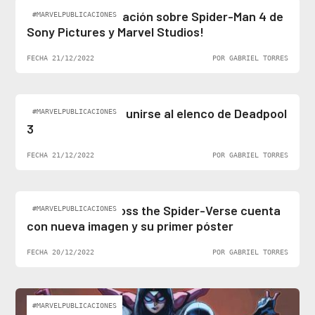
¡Al fin hay información sobre Spider-Man 4 de
#MARVELPUBLICACIONES
Sony Pictures y Marvel Studios!
FECHA 21/12/2022
POR GABRIEL TORRES
Ben Stiller podría unirse al elenco de Deadpool
#MARVELPUBLICACIONES
3
FECHA 21/12/2022
POR GABRIEL TORRES
Spider-Man: Across the Spider-Verse cuenta
#MARVELPUBLICACIONES
con nueva imagen y su primer póster
FECHA 20/12/2022
POR GABRIEL TORRES
#MARVELPUBLICACIONES