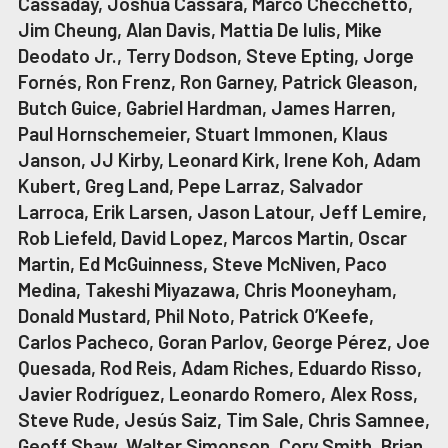
Cassaday, Joshua Cassara, Marco Checchetto,
Jim Cheung, Alan Davis, Mattia De Iulis, Mike
Deodato Jr., Terry Dodson, Steve Epting, Jorge
Fornés, Ron Frenz, Ron Garney, Patrick Gleason,
Butch Guice, Gabriel Hardman, James Harren,
Paul Hornschemeier, Stuart Immonen, Klaus
Janson, JJ Kirby, Leonard Kirk, Irene Koh, Adam
Kubert, Greg Land, Pepe Larraz, Salvador
Larroca, Erik Larsen, Jason Latour, Jeff Lemire,
Rob Liefeld, David Lopez, Marcos Martin, Oscar
Martin, Ed McGuinness, Steve McNiven, Paco
Medina, Takeshi Miyazawa, Chris Mooneyham,
Donald Mustard, Phil Noto, Patrick O’Keefe,
Carlos Pacheco, Goran Parlov, George Pérez, Joe
Quesada, Rod Reis, Adam Riches, Eduardo Risso,
Javier Rodríguez, Leonardo Romero, Alex Ross,
Steve Rude, Jesús Saiz, Tim Sale, Chris Samnee,
Geoff Shaw, Walter Simonson, Cory Smith, Brian