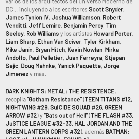
varios de los arquitectos del universo Moderno de
DC… incluyendo a los escritores
Scott Snyder
,
James Tynion IV
,
Joshua Williamson
,
Robert
Venditti
,
Jeff Lemire
,
Benjamin Percy
,
Tim
Seeley
,
Rob Williams
y los artistas
Howard Porter
,
Liam Sharp
,
Ethan Van Sciver
,
Tyler Kirkham
,
Mike Janín
,
Bryan Hitch
,
Kevin Nowlan
,
Mirka
Andolfo
,
Paul Pelletier
,
Juan Ferreyra
,
Stjepan
Sejic
,
Doug Mahnke
,
Yanick Paquette
,
Jorge
Jimenez
y más.
DARK KNIGHTS: METAL: THE RESISTENCE
,
recopila
“Gotham Resistance”
(
TEEN TITANS #12,
NIGHTWING #29, SuICIDE SQUAD #26, GREEN
ARROW #32
) y
“Bats out of Hell”
(
THE FLASH #33,
JuSTICE LEAGUE #32-33, HAL JORDAN AND THE
GREEN LANTERN CORPS #32
), además
BATMAN: