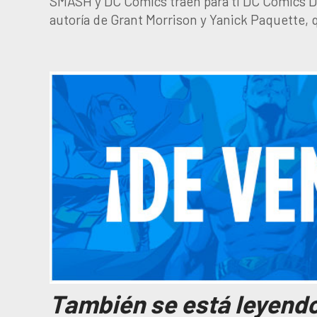
SMASH y DC Comics traen para ti DC Comics De
autoría de Grant Morrison y Yanick Paquette, 
También se está leyend