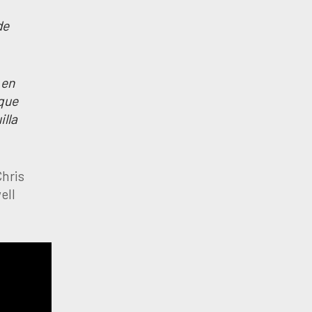
de
 en
 que
illa
hris
ell