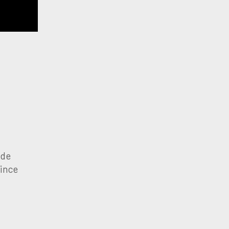
 de
rince