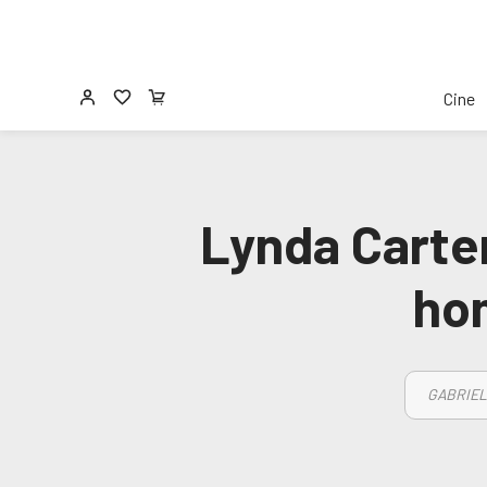
Cine
Lynda Carter
ho
GABRIEL