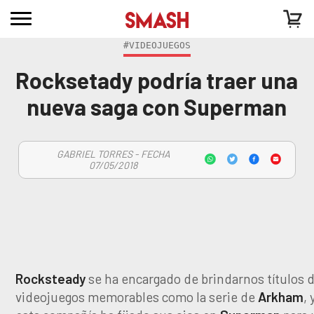
#VIDEOJUEGOS
Rocksetady podría traer una
nueva saga con Superman
GABRIEL TORRES - FECHA
07/05/2018
Rocksteady
se ha encargado de brindarnos títulos 
videojuegos memorables como la serie de
Arkham
,