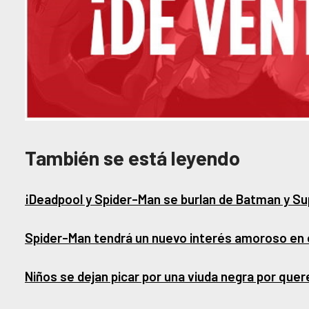
También se está leyendo
¡Deadpool y Spider-Man se burlan de Batman y S
Spider-Man tendrá un nuevo interés amoroso en 
Niños se dejan picar por una viuda negra por que