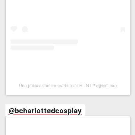
Una publicación compartida de H I N I ? (@hini.tsu)
@bcharlottedcosplay