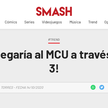
Cómics
Series
Videojuegos
Música
Trend
Op
#TREND
llegaría al MCU a trav
3!
 TORRES - FECHA 14/10/2020