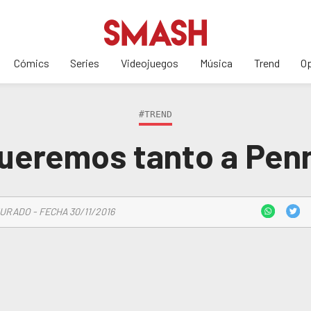
Cómics
Series
Videojuegos
Música
Trend
Op
#TREND
ueremos tanto a Pen
URADO - FECHA 30/11/2016