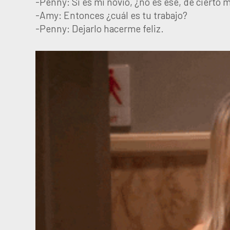
-Penny: Si es mi novio, ¿no es ese, de cierto 
-Amy: Entonces ¿cuál es tu trabajo?
-Penny: Dejarlo hacerme feliz.