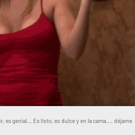
r, es genial… Es listo, es dulce y en la cama…. déjame