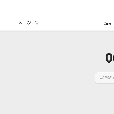
Cine
Q
JORGE J