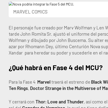
MARVEL COMICS
El personaje fue creado por Marv Wolfman y Len 
tarde John Romita Sr. ajustó el uniforme del pers
Wolfman y dibujado por John Buscema. Su alter eg
azar por Rhomann Dey, último Centurión Nova supe
Xandar
para heredar su poder y sucederle en el r
¿Qué habrá en Fase 4 del MCU?
Para la Fase 4
Marvel
traerá el estreno de
Black
W
Ten Rings
,
Doctor
Strange
in
the
Multiverse
of
Ma
Y cerrará con
Thor: Love and Thunder
, así como e
rol del
Cazador
de
Vampiros
, la cual no tiene def