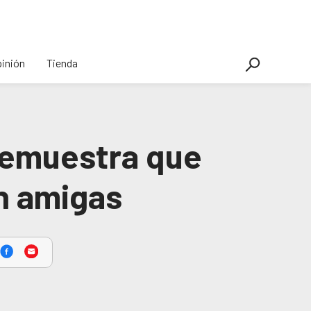
inión
Tienda
demuestra que
an amigas