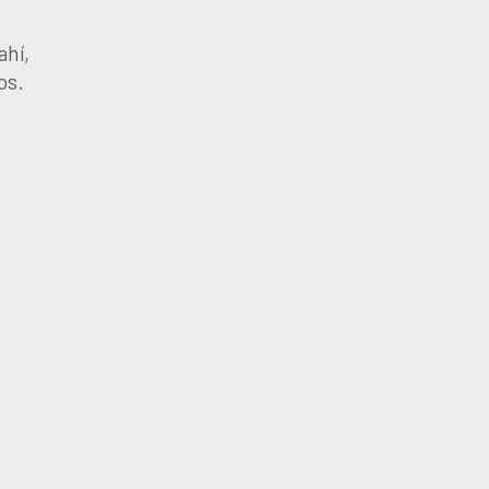
ahí,
os.