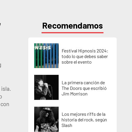
Recomendamos
n
Festival Hipnosis 2024:
todo lo que debes saber
sobre el evento
g
La primera canción de
The Doors que escribió
isla.
Jim Morrison
o
 con
Los mejores riffs de la
historia del rock, según
Slash