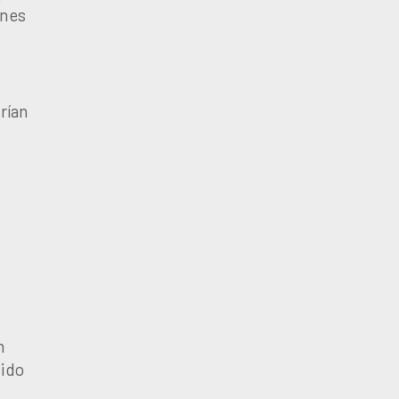
enes
rían
n
tido