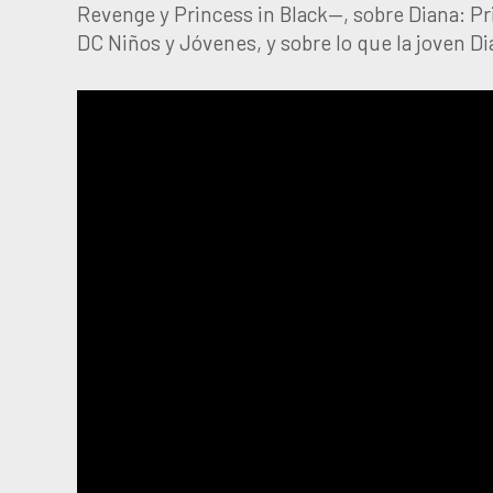
Revenge y Princess in Black—, sobre Diana: Pr
DC Niños y Jóvenes, y sobre lo que la joven 