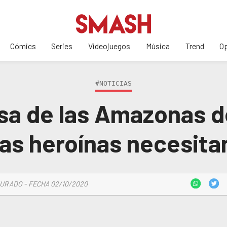
Cómics
Series
Videojuegos
Música
Trend
Op
#NOTICIAS
esa de las Amazonas 
las heroínas necesit
URADO - FECHA 02/10/2020