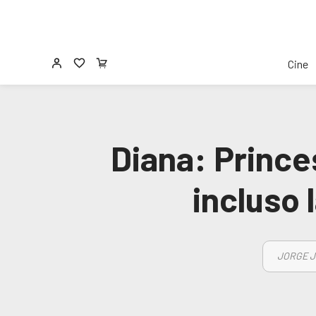
Cine
Diana: Princ
incluso 
JORGE J