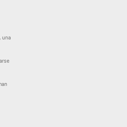
, una
arse
man