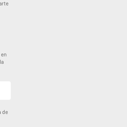
arte
 en
la
a de