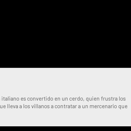
 italiano es convertido en un cerdo, quien frustra los
que lleva a los villanos a contratar a un mercenario que