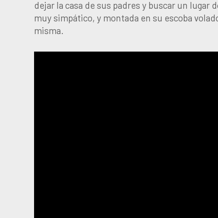
dejar la casa de sus padres y buscar un lugar 
muy simpático, y montada en su escoba volad
misma.