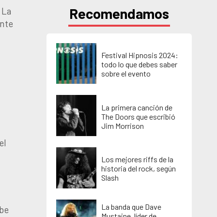
Recomendamos
 La
ente
Festival Hipnosis 2024:
todo lo que debes saber
sobre el evento
La primera canción de
The Doors que escribió
Jim Morrison
el
Los mejores riffs de la
historia del rock, según
Slash
La banda que Dave
ebe
Mustaine, líder de