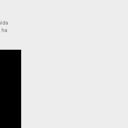
mida
a ha