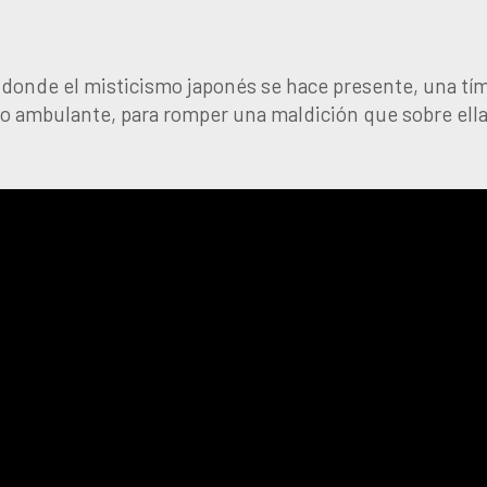
, donde el misticismo japonés se hace presente, una tí
illo ambulante, para romper una maldición que sobre ell