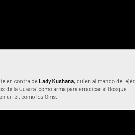
ate en contra de
Lady Kushana
, quien al mando del ejér
ios de la Guerra” como arma para erradicar el Bosque
en en él, como los Oms.