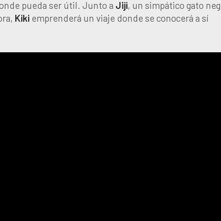
donde pueda ser útil. Junto a
Jiji
, un simpático gato neg
ora,
Kiki
emprenderá un viaje donde se conocerá a sí