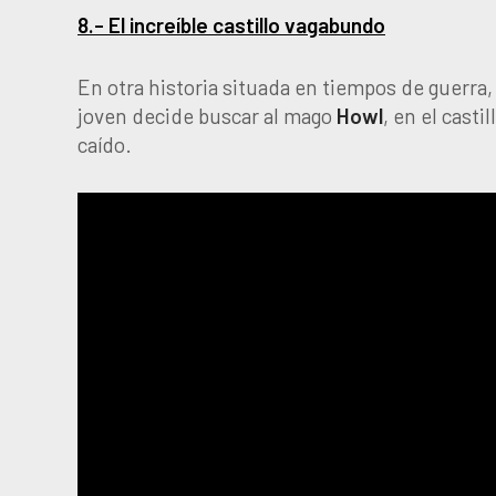
8.- El increíble castillo vagabundo
En otra historia situada en tiempos de guerra
joven decide buscar al mago
Howl
, en el cast
caído.