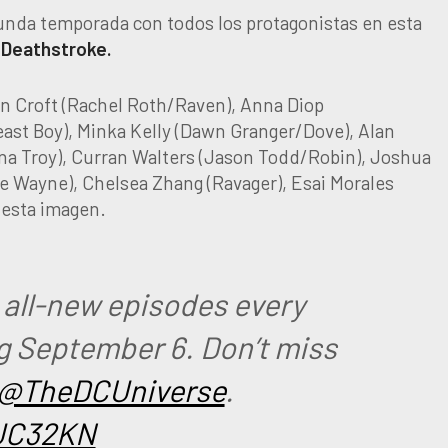
unda temporada con todos los protagonistas en esta
Deathstroke.
n Croft (Rachel Roth/Raven), Anna Diop
Beast Boy), Minka Kelly (Dawn Granger/Dove), Alan
na Troy), Curran Walters (Jason Todd/Robin), Joshua
e Wayne), Chelsea Zhang (Ravager), Esai Morales
 esta imagen.
 all-new episodes every
ing September 6. Don’t miss
@TheDCUniverse
.
xUC32KN