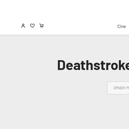
Cine
Deathstroke
SMASH M