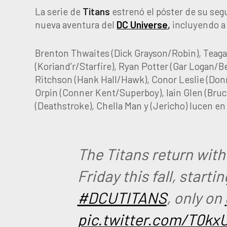
La serie de
Titans
estrenó el póster de su seg
nueva aventura del
DC Universe
,
incluyendo a
Brenton Thwaites (Dick Grayson/Robin), Teaga
(Koriand’r/Starfire), Ryan Potter (Gar Logan/
Ritchson (Hank Hall/Hawk), Conor Leslie (Don
Orpin (Conner Kent/Superboy), Iain Glen (Bruc
(Deathstroke), Chella Man y (Jericho) lucen en
The Titans return with
Friday this fall, start
#DCUTITANS
, only on
pic.twitter.com/T0k