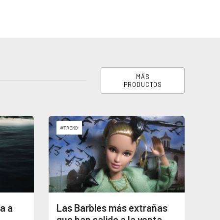
MÁS
PRODUCTOS
#TREND
a a
Las Barbies más extrañas
que han salido a la venta