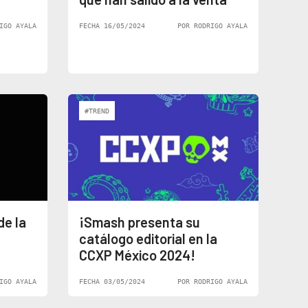
IGO AYALA
FECHA 16/05/2024
POR RODRIGO AYALA
#TREND
de la
¡Smash presenta su
catálogo editorial en la
CCXP México 2024!
IGO AYALA
FECHA 03/05/2024
POR RODRIGO AYALA