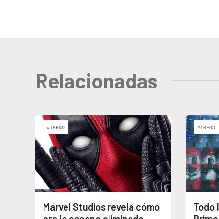
Relacionadas
#TREND
#TREND
Marvel Studios revela cómo
Todo 
era la escena eliminada
Prime