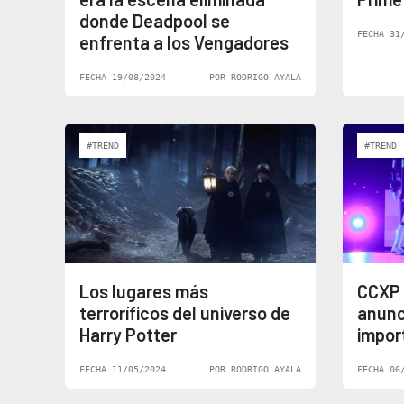
donde Deadpool se
FECHA 31
enfrenta a los Vengadores
FECHA 19/08/2024
POR RODRIGO AYALA
#TREND
#TREND
Los lugares más
CCXP 
terroríficos del universo de
anunc
Harry Potter
impor
FECHA 11/05/2024
POR RODRIGO AYALA
FECHA 06