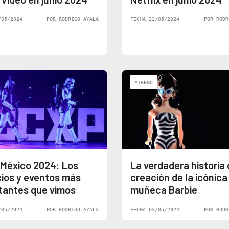
/05/2024
POR RODRIGO AYALA
FECHA 22/05/2024
POR RODR
#TREND
México 2024: Los
La verdadera historia 
ios y eventos más
creación de la icónica
tantes que vimos
muñeca Barbie
/05/2024
POR RODRIGO AYALA
FECHA 03/05/2024
POR RODR