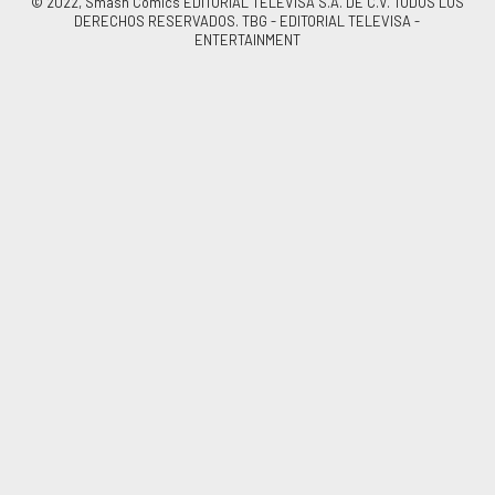
© 2022, Smash Comics EDITORIAL TELEVISA S.A. DE C.V. TODOS LOS
DERECHOS RESERVADOS. TBG - EDITORIAL TELEVISA -
ENTERTAINMENT