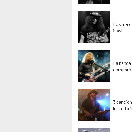
Los mejore
Slash
La banda 
comparó 
3 cancion
legendari