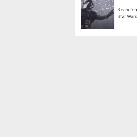
8 cancion
Star War