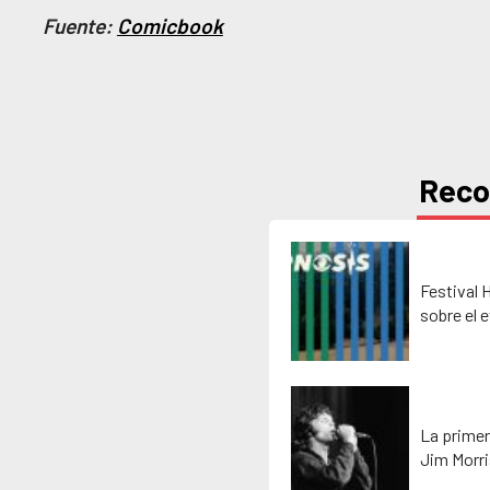
Fuente:
Comicbook
Rec
Festival 
sobre el 
La primer
Jim Morr