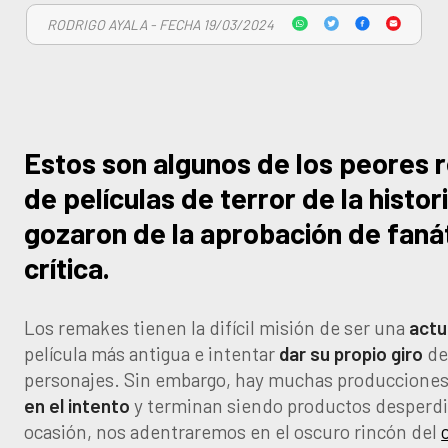
RODRIGO AYALA - FECHA 19/03/2024
Estos son algunos de los peores
de películas de terror de la histor
gozaron de la aprobación de faná
crítica.
Los remakes tienen la difícil misión de ser una
actu
película más antigua e intentar
dar su propio giro
de 
personajes. Sin embargo, hay muchas produccione
en el intento
y terminan siendo productos desperdi
ocasión, nos adentraremos en el oscuro rincón del