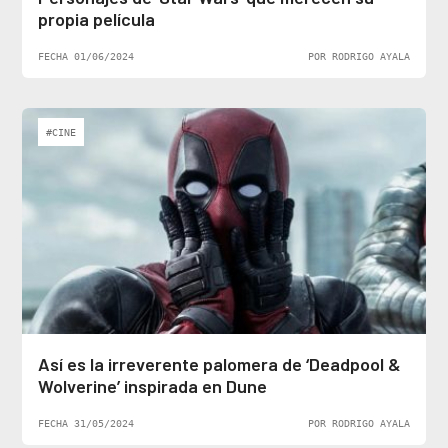
propia película
FECHA 01/06/2024
POR RODRIGO AYALA
#CINE
Así es la irreverente palomera de ‘Deadpool &
Wolverine’ inspirada en Dune
FECHA 31/05/2024
POR RODRIGO AYALA