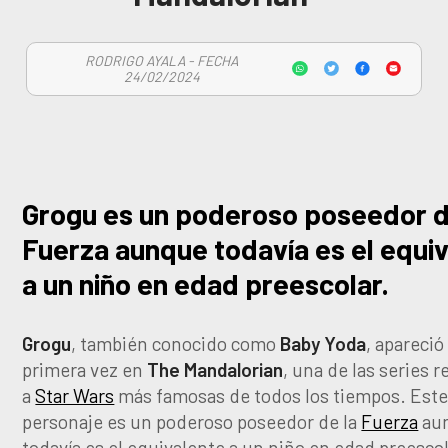
RODRIGO AYALA - FECHA
24/02/2024
Grogu es un poderoso poseedor d
Fuerza aunque todavía es el equi
a un niño en edad preescolar.
Grogu
, también conocido como
Baby Yoda
, apareció
primera vez en
The Mandalorian
, una de las series 
a
Star Wars
más famosas de todos los tiempos. Est
personaje es un poderoso poseedor de la
Fuerza
au
todavía es el equivalente a un niño en edad preescol