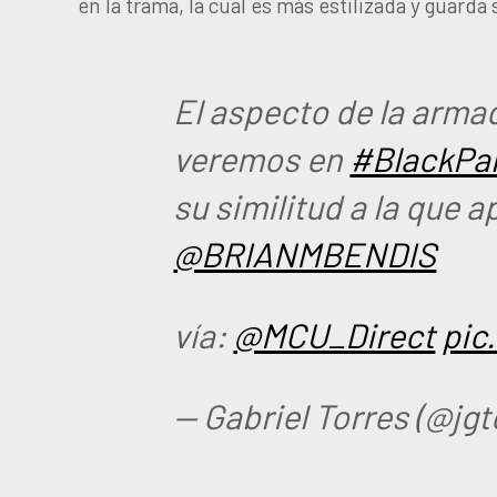
en la trama, la cual es más estilizada y guarda
El aspecto de la arma
veremos en
#BlackPa
su similitud a la que 
@BRIANMBENDIS
vía:
@MCU_Direct
pic
— Gabriel Torres (@jg