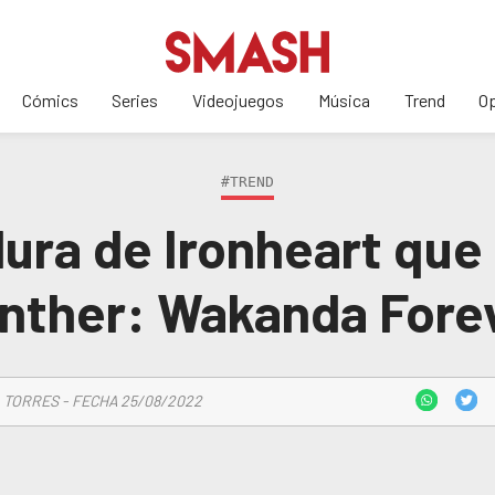
Cómics
Series
Videojuegos
Música
Trend
Op
#TREND
ura de Ironheart que
nther: Wakanda Fore
 TORRES - FECHA 25/08/2022