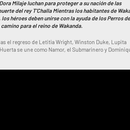
Dora Milaje luchan para proteger a su nación de las
muerte del rey T’Challa Mientras los habitantes de Wa
 los héroes deben unirse con la ayuda de los Perros d
o camino para el reino de Wakanda.
as el regreso de Letitia Wright, Winston Duke, Lupita
 Huerta se une como Namor, el Submarinero y Dominiq