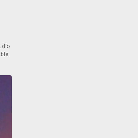
 dio
ible