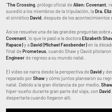
“
The Crossing
, prólogo oficial de
Alien: Covenant
, r
sucedió a los miembros de la tripulación, la
Dra. El
el sintético
David
, después de los acontecimientos
Así se resuelve una de las grandes preguntas sobre
Covenant
, lo que le pasó a la doctora
Elizabeth Sha
Rapace)
y a
David (Michael Fassbender)
en la década
final de
Prometeus
, cuando Shaw y David pilotaron 
Engineer
de regreso a su mundo natal.
El video se narra desde la perspectiva de
David
y de
reparado por
Shaw
y cómo juntos planearon su reg
natal. Debido a la gran distancia de por medio,
Sha
híper-sueño durante gran parte del viaje, con
David
despertarla cuando llegaron allí.