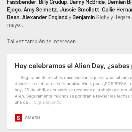
Fassbender
,
Billy
Crudup
,
Danny
McBride
,
Demián
Bi
Ejogo
,
Amy
Seimetz
,
Jussie
Smollett
,
Callie
Herná
Dean
,
Alexander
England
y
Benjamin
Rigby y llegará 
mayo..
Tal vez también te interesen: