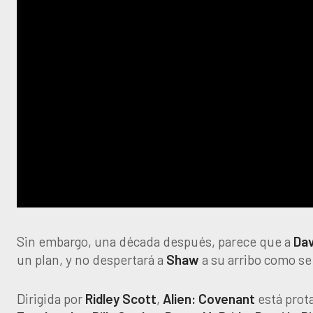
Sin embargo, una década después, parece que a
Dav
un plan, y no despertará a
Shaw
a su arribo como se
Dirigida por
Ridley Scott
,
Alien: Covenant
está prot