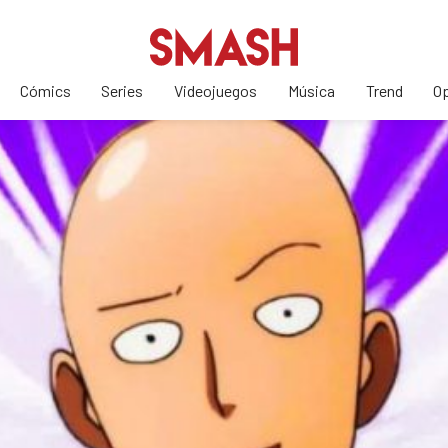
Cómics
Series
Videojuegos
Música
Trend
Op