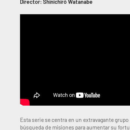
Director: Shinichirō Watanabe
Esta serie se centra en un extravagante grupo 
búsqueda de misiones para aumentar su fortun