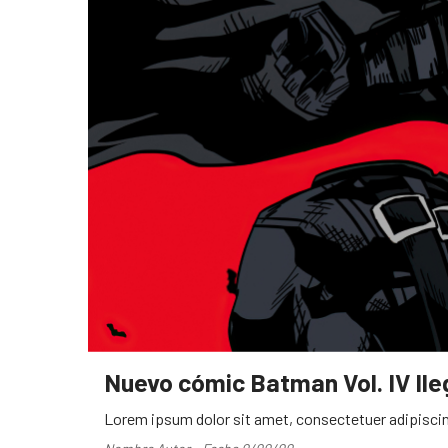
Nuevo cómic Batman Vol. IV ll
Lorem ipsum dolor sit amet, consectetuer adipiscin