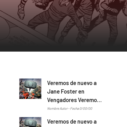
Veremos de nuevo a
Jane Foster en
Vengadores Veremos
de nuevo a Jane
Nombre Autor - Fecha 0/00/00
Foster en Vengadores
Veremos de nuevo a
...