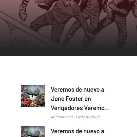
Veremos de nuevo a
Jane Foster en
Vengadores Veremos
de nuevo a Jane
Nombre Autor - Fecha 0/00/00
Foster en Vengadores
Veremos de nuevo a
...