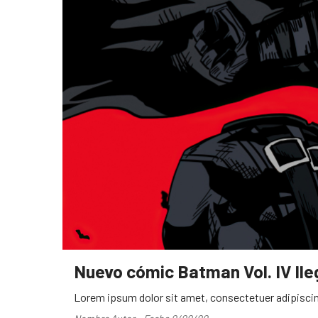
Nuevo cómic Batman Vol. IV ll
Lorem ipsum dolor sit amet, consectetuer adipiscin