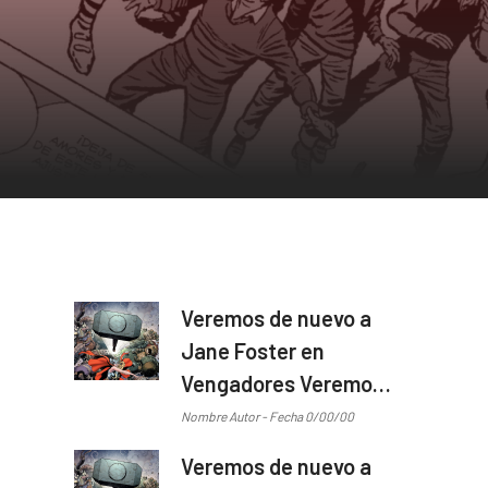
Veremos de nuevo a
Jane Foster en
Vengadores Veremos
de nuevo a Jane
Nombre Autor - Fecha 0/00/00
Foster en Vengadores
Veremos de nuevo a
...