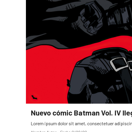
Nuevo cómic Batman Vol. IV ll
Lorem ipsum dolor sit amet, consectetuer adipiscin