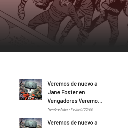
Veremos de nuevo a
Jane Foster en
Vengadores Veremos
de nuevo a Jane
Nombre Autor - Fecha 0/00/00
Foster en Vengadores
Veremos de nuevo a
...