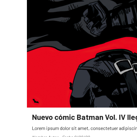
Nuevo cómic Batman Vol. IV ll
Lorem ipsum dolor sit amet, consectetuer adipiscin