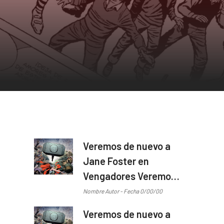
Veremos de nuevo a
Jane Foster en
Vengadores Veremos
de nuevo a Jane
Nombre Autor - Fecha 0/00/00
Foster en Vengadores
Veremos de nuevo a
...