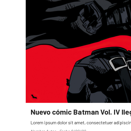
Nuevo cómic Batman Vol. IV ll
Lorem ipsum dolor sit amet, consectetuer adipiscin