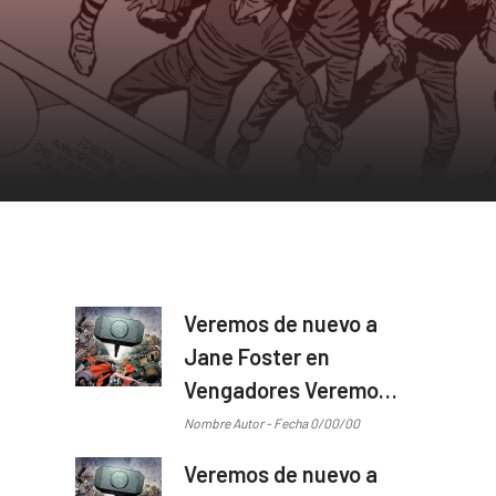
Veremos de nuevo a
Jane Foster en
Vengadores Veremos
de nuevo a Jane
Nombre Autor - Fecha 0/00/00
Foster en Vengadores
Veremos de nuevo a
...