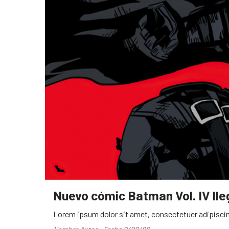
Nuevo cómic Batman Vol. IV ll
Lorem ipsum dolor sit amet, consectetuer adipiscin