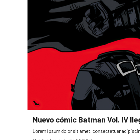
Nuevo cómic Batman Vol. IV ll
Lorem ipsum dolor sit amet, consectetuer adipiscin