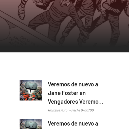
Veremos de nuevo a
Jane Foster en
Vengadores Veremos
de nuevo a Jane
Nombre Autor - Fecha 0/00/00
Foster en Vengadores
Veremos de nuevo a
...