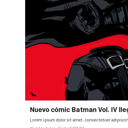
Nuevo cómic Batman Vol. IV ll
Lorem ipsum dolor sit amet, consectetuer adipiscin