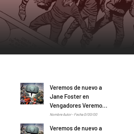
Veremos de nuevo a
Jane Foster en
Vengadores Veremos
de nuevo a Jane
Nombre Autor - Fecha 0/00/00
Foster en Vengadores
Veremos de nuevo a
...