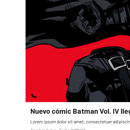
Nuevo cómic Batman Vol. IV ll
Lorem ipsum dolor sit amet, consectetuer adipiscin