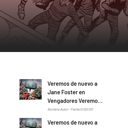
Veremos de nuevo a
Jane Foster en
Vengadores Veremos
de nuevo a Jane
Nombre Autor - Fecha 0/00/00
Foster en Vengadores
Veremos de nuevo a
...