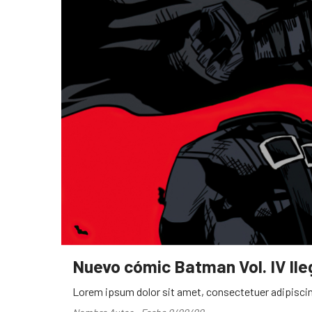
Nuevo cómic Batman Vol. IV ll
Lorem ipsum dolor sit amet, consectetuer adipiscin