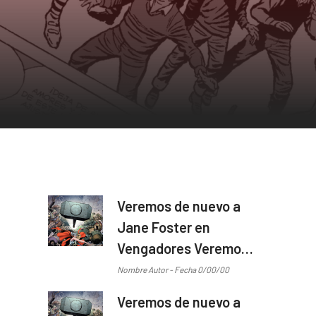
Veremos de nuevo a
Jane Foster en
Vengadores Veremos
de nuevo a Jane
Nombre Autor - Fecha 0/00/00
Foster en Vengadores
Veremos de nuevo a
...