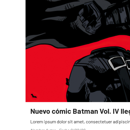
Nuevo cómic Batman Vol. IV ll
Lorem ipsum dolor sit amet, consectetuer adipiscin