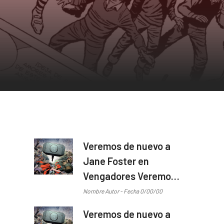
Veremos de nuevo a
Jane Foster en
Vengadores Veremos
de nuevo a Jane
Nombre Autor - Fecha 0/00/00
Foster en Vengadores
Veremos de nuevo a
...