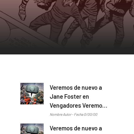
Veremos de nuevo a
Jane Foster en
Vengadores Veremos
de nuevo a Jane
Nombre Autor - Fecha 0/00/00
Foster en Vengadores
Veremos de nuevo a
...