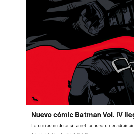
Nuevo cómic Batman Vol. IV ll
Lorem ipsum dolor sit amet, consectetuer adipiscin