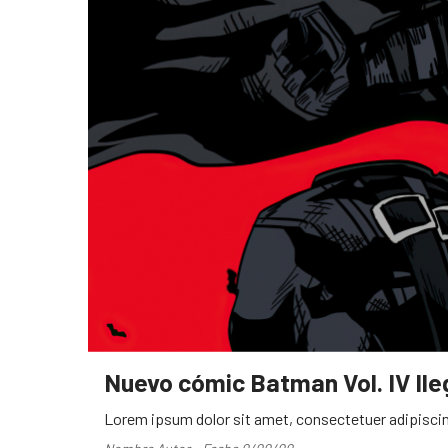
Nuevo cómic Batman Vol. IV ll
Lorem ipsum dolor sit amet, consectetuer adipiscin