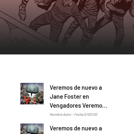
Veremos de nuevo a
Jane Foster en
Vengadores Veremos
de nuevo a Jane
Nombre Autor - Fecha 0/00/00
Foster en Vengadores
Veremos de nuevo a
...