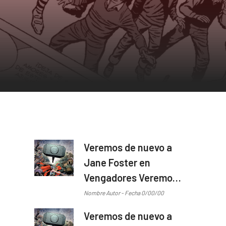
Veremos de nuevo a
Jane Foster en
Vengadores Veremos
de nuevo a Jane
Nombre Autor - Fecha 0/00/00
Foster en Vengadores
Veremos de nuevo a
...