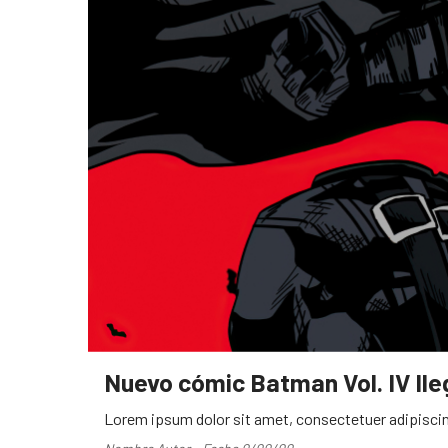
Nuevo cómic Batman Vol. IV ll
Lorem ipsum dolor sit amet, consectetuer adipiscin