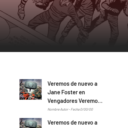
Veremos de nuevo a
Jane Foster en
Vengadores Veremos
de nuevo a Jane
Nombre Autor - Fecha 0/00/00
Foster en Vengadores
Veremos de nuevo a
...