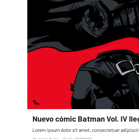
Nuevo cómic Batman Vol. IV ll
Lorem ipsum dolor sit amet, consectetuer adipiscin