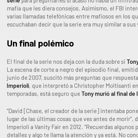
serie
para preguntarles si acaso no había un infiltrad
mafia que les diera consejos. Asimismo, el FBI inte
varias llamadas telefónicas entre mafiosos en los qu
escuchaban decir que la serie era muy similar a sus 
Un final polémico
El final de la serie nos deja con la duda sobre si
Tony
La escena de corte a negro del episodio final, emitid
junio de 2007, suscitó más preguntas que respuest
Imperioli
, que interpretó a Christopher Moltisanti en
temporadas, está seguro que
Tony murió al final de l
“David [Chase, el creador de la serie] intentaba pon
lugar de las últimas cosas que ves antes de morir”, d
Imperioli a Vanity Fair en 2012. “Recuerdas algunos
detalles y algo te llama la atención y ya está. No con