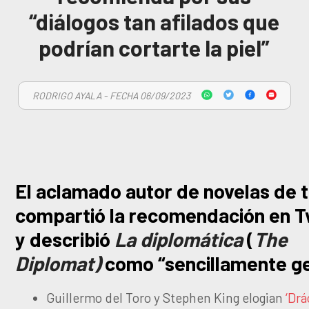
“diálogos tan afilados que
podrían cortarte la piel”
RODRIGO AYALA - FECHA 06/09/2023
El aclamado autor de novelas de t
compartió la recomendación en Tw
y describió
La diplomática
(
The
Diplomat)
como “sencillamente ge
Guillermo del Toro y Stephen King elogian
‘Drá