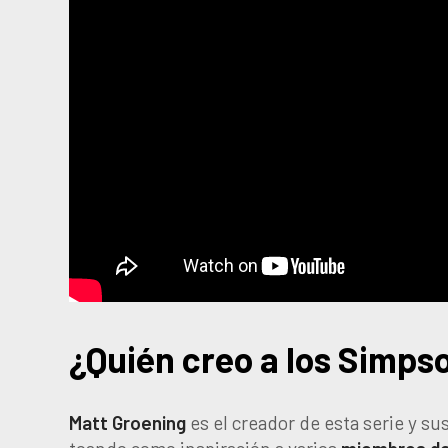
¿Quién creo a los Simps
Matt Groening
es el creador de esta serie y s