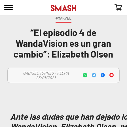
#MARVEL
“El episodio 4 de
WandaVision es un gran
cambio”: Elizabeth Olsen
GABRIEL TORRES - FECHA
26/01/2021
Ante las dudas que han dejado l
WandaVision, Elizabeth Olsen, pr