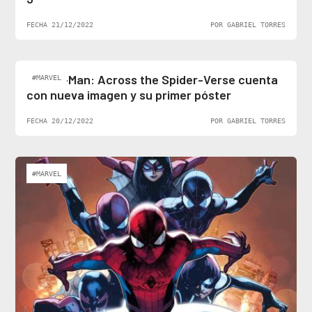
FECHA 21/12/2022
POR GABRIEL TORRES
Spider-Man: Across the Spider-Verse cuenta
#MARVEL
con nueva imagen y su primer póster
FECHA 20/12/2022
POR GABRIEL TORRES
#MARVEL