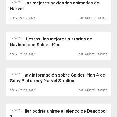
Top 5: Las mejores navidades animadas de
#MARVEL
Marvel
FECHA 24/12/2022
POR GABRIEL TORRES
Felices fiestas: las mejores historias de
#MARVEL
Navidad con Spider-Man
FECHA 23/12/2022
POR GABRIEL TORRES
¡Al fin hay información sobre Spider-Man 4 de
#MARVEL
Sony Pictures y Marvel Studios!
FECHA 21/12/2022
POR GABRIEL TORRES
Ben Stiller podría unirse al elenco de Deadpool
#MARVEL
3