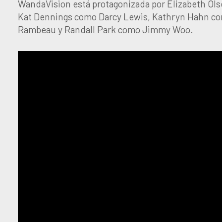
WandaVision está protagonizada por Elizabeth Ols
Kat Dennings como Darcy Lewis, Kathryn Hahn co
Rambeau y Randall Park como Jimmy Woo.