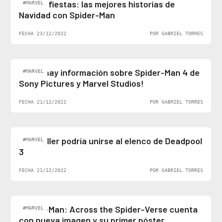
Felices fiestas: las mejores historias de
#MARVEL
Navidad con Spider-Man
FECHA 23/12/2022
POR GABRIEL TORRES
¡Al fin hay información sobre Spider-Man 4 de
#MARVEL
Sony Pictures y Marvel Studios!
FECHA 21/12/2022
POR GABRIEL TORRES
Ben Stiller podría unirse al elenco de Deadpool
#MARVEL
3
FECHA 21/12/2022
POR GABRIEL TORRES
Spider-Man: Across the Spider-Verse cuenta
#MARVEL
con nueva imagen y su primer póster