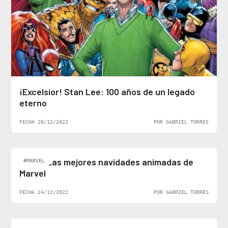
¡Excelsior! Stan Lee: 100 años de un legado
eterno
FECHA 28/12/2022
POR GABRIEL TORRES
Top 5: Las mejores navidades animadas de
#MARVEL
Marvel
FECHA 24/12/2022
POR GABRIEL TORRES