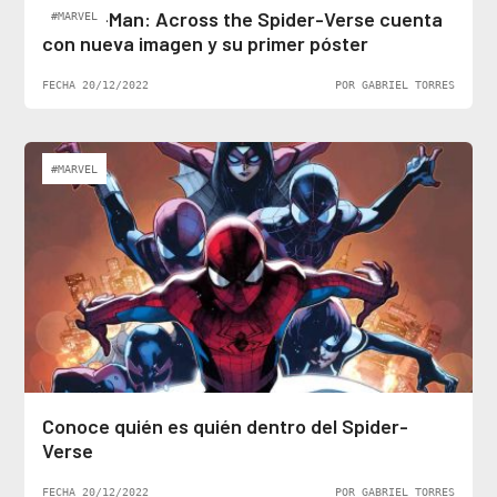
Spider-Man: Across the Spider-Verse cuenta
#MARVEL
con nueva imagen y su primer póster
FECHA 20/12/2022
POR GABRIEL TORRES
#MARVEL
Conoce quién es quién dentro del Spider-
Verse
FECHA 20/12/2022
POR GABRIEL TORRES