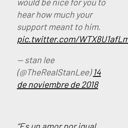
would be nice for you to
hear how much your
support meant to him.
pic.twitter.com/WTX8U1afL
— stan lee
(@TheRealStanLee)
14
de noviembre de 2018
“Es un amor por igual.