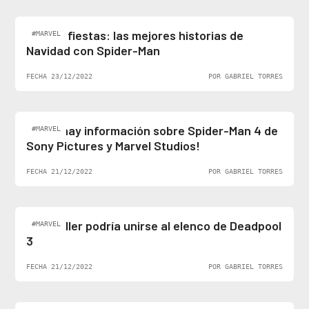
Felices fiestas: las mejores historias de
#MARVEL
Navidad con Spider-Man
FECHA 23/12/2022
POR GABRIEL TORRES
¡Al fin hay información sobre Spider-Man 4 de
#MARVEL
Sony Pictures y Marvel Studios!
FECHA 21/12/2022
POR GABRIEL TORRES
Ben Stiller podría unirse al elenco de Deadpool
#MARVEL
3
FECHA 21/12/2022
POR GABRIEL TORRES