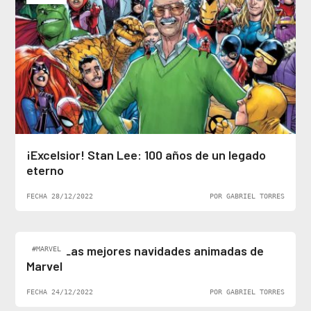
¡Excelsior! Stan Lee: 100 años de un legado
eterno
FECHA 28/12/2022
POR GABRIEL TORRES
Top 5: Las mejores navidades animadas de
#MARVEL
Marvel
FECHA 24/12/2022
POR GABRIEL TORRES