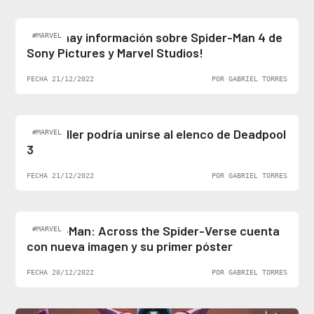
¡Al fin hay información sobre Spider-Man 4 de
#MARVEL
Sony Pictures y Marvel Studios!
FECHA 21/12/2022
POR GABRIEL TORRES
Ben Stiller podría unirse al elenco de Deadpool
#MARVEL
3
FECHA 21/12/2022
POR GABRIEL TORRES
Spider-Man: Across the Spider-Verse cuenta
#MARVEL
con nueva imagen y su primer póster
FECHA 20/12/2022
POR GABRIEL TORRES