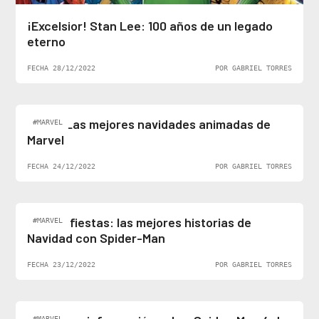
¡Excelsior! Stan Lee: 100 años de un legado
eterno
FECHA 28/12/2022
POR GABRIEL TORRES
Top 5: Las mejores navidades animadas de
#MARVEL
Marvel
FECHA 24/12/2022
POR GABRIEL TORRES
Felices fiestas: las mejores historias de
#MARVEL
Navidad con Spider-Man
FECHA 23/12/2022
POR GABRIEL TORRES
#MARVEL