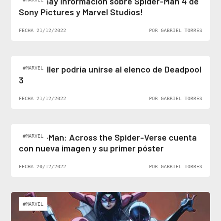
¡Al fin hay información sobre Spider-Man 4 de
Sony Pictures y Marvel Studios!
FECHA 21/12/2022
POR GABRIEL TORRES
Ben Stiller podría unirse al elenco de Deadpool
#MARVEL
3
FECHA 21/12/2022
POR GABRIEL TORRES
Spider-Man: Across the Spider-Verse cuenta
#MARVEL
con nueva imagen y su primer póster
FECHA 20/12/2022
POR GABRIEL TORRES
#MARVEL