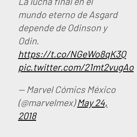
La lucha final en el
mundo eterno de Asgard
depende de Odinson y
Odin.
https://t.co/NGeWo8qK3Q
pic.twitter.com/21mt2vugAo
— Marvel Cómics México
(@marvelmex)
May 24,
2018