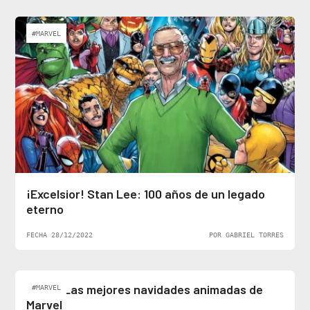
#MARVEL
¡Excelsior! Stan Lee: 100 años de un legado
eterno
FECHA 28/12/2022
POR GABRIEL TORRES
Top 5: Las mejores navidades animadas de
#MARVEL
Marvel