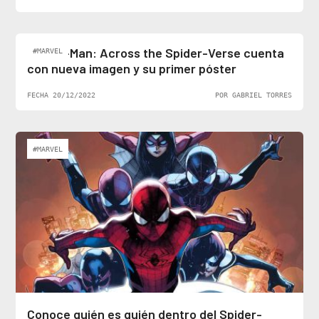
Spider-Man: Across the Spider-Verse cuenta
#MARVEL
con nueva imagen y su primer póster
FECHA 20/12/2022
POR GABRIEL TORRES
#MARVEL
Conoce quién es quién dentro del Spider-