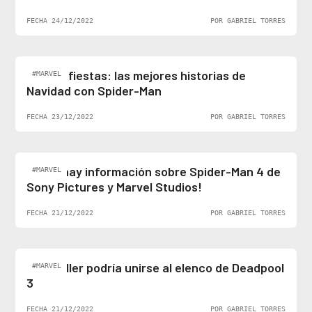
FECHA 24/12/2022
POR GABRIEL TORRES
Felices fiestas: las mejores historias de
#MARVEL
Navidad con Spider-Man
FECHA 23/12/2022
POR GABRIEL TORRES
¡Al fin hay información sobre Spider-Man 4 de
#MARVEL
Sony Pictures y Marvel Studios!
FECHA 21/12/2022
POR GABRIEL TORRES
Ben Stiller podría unirse al elenco de Deadpool
#MARVEL
3
FECHA 21/12/2022
POR GABRIEL TORRES