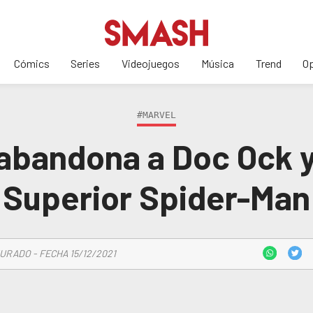
Cómics
Series
Videojuegos
Música
Trend
Op
#MARVEL
 abandona a Doc Ock 
Superior Spider-Man
URADO - FECHA 15/12/2021