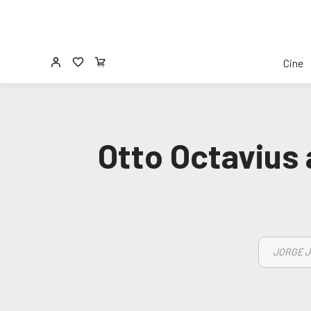
Cine
Otto Octavius
JORGE J