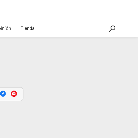
inión
Tienda
5