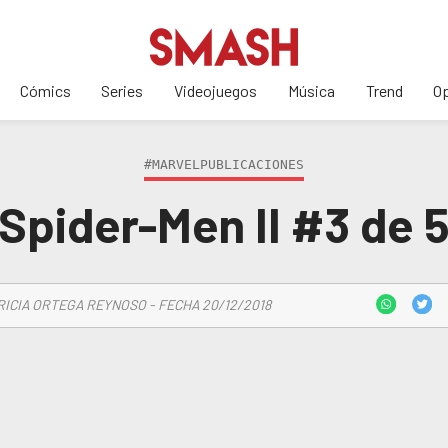
Cómics
Series
Videojuegos
Música
Trend
Op
#MARVELPUBLICACIONES
Spider-Men II #3 de 
RICIA ORTEGA REYNOSO - FECHA 20/12/2018