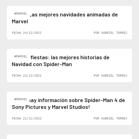
Top 5: Las mejores navidades animadas de
#MARVEL
Marvel
FECHA 24/12/2022
POR GABRIEL TORRES
Felices fiestas: las mejores historias de
#MARVEL
Navidad con Spider-Man
FECHA 23/12/2022
POR GABRIEL TORRES
¡Al fin hay información sobre Spider-Man 4 de
#MARVEL
Sony Pictures y Marvel Studios!
FECHA 21/12/2022
POR GABRIEL TORRES