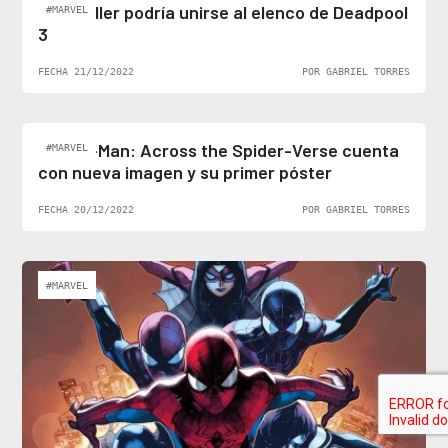
Ben Stiller podría unirse al elenco de Deadpool
#MARVEL
3
FECHA 21/12/2022
POR GABRIEL TORRES
Spider-Man: Across the Spider-Verse cuenta
#MARVEL
con nueva imagen y su primer póster
FECHA 20/12/2022
POR GABRIEL TORRES
#MARVEL